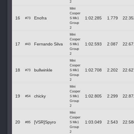
2
Mini
Cooper
16
Enofra
1:02.285
1.779
22.35
#73
S Mk1
Group
2
Mini
Cooper
17
Fernando Silva
1:02.593
2.087
22.67
#43
S Mk1
Group
2
Mini
Cooper
18
bullwinkle
1:02.708
2.202
22.62
#73
S Mk1
Group
2
Mini
Cooper
19
chicky
1:02.805
2.299
22.87
#54
S Mk1
Group
2
Mini
Cooper
20
[VSR]Spyro
1:03.049
2.543
22.58
#85
S Mk1
Group
2