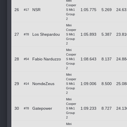
Mini
Cooper
26
NSR
1:05.775
5.269
24.63
#17
S Mk1
Group
2
Mini
Cooper
27
Los Shepardou
1:05.893
5.387
23.81
#78
S Mk1
Group
2
Mini
Cooper
28
Fabio Narduzzo
1:08.643
8.137
24.88
#54
S Mk1
Group
2
Mini
Cooper
29
NomdeZeus
1:09.006
8.500
25.08
#14
S Mk1
Group
2
Mini
Cooper
30
Gatepower
1:09.233
8.727
24.13
#78
S Mk1
Group
2
Mini