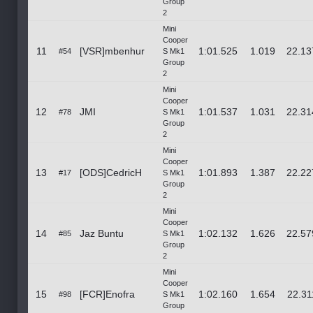
Group
2
Mini
Cooper
11
[VSR]mbenhur
1:01.525
1.019
22.13
#54
S Mk1
Group
2
Mini
Cooper
12
JMI
1:01.537
1.031
22.31
#78
S Mk1
Group
2
Mini
Cooper
13
[ODS]CedricH
1:01.893
1.387
22.22
#17
S Mk1
Group
2
Mini
Cooper
14
Jaz Buntu
1:02.132
1.626
22.57
#85
S Mk1
Group
2
Mini
Cooper
15
[FCR]Enofra
1:02.160
1.654
22.31
#98
S Mk1
Group