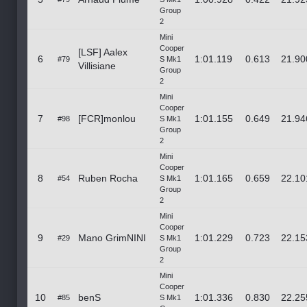
Group
2
Mini
Cooper
[LSF] Aalex
6
1:01.119
0.613
21.90
#79
S Mk1
Villisiane
Group
2
Mini
Cooper
7
[FCR]monlou
1:01.155
0.649
21.94
#98
S Mk1
Group
2
Mini
Cooper
8
Ruben Rocha
1:01.165
0.659
22.10
#54
S Mk1
Group
2
Mini
Cooper
9
Mano GrimNINI
1:01.229
0.723
22.15
#29
S Mk1
Group
2
Mini
Cooper
10
benS
1:01.336
0.830
22.25
#85
S Mk1