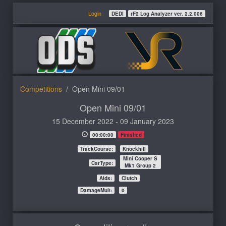
Login
DEDI
rF2 Log Analyzer ver. 2.2.006
Competitions
Open Mini 09/01
Open Mini 09/01
15 December 2022 - 09 January 2023
00:00:00
Finished
TrackCourse:
Knockhill
Mini Cooper S
CarType:
Mk1 Group 2
Aids:
Clutch
DamageMult:
0