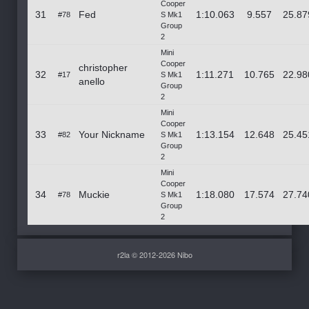
Cooper
31
Fed
1:10.063
9.557
25.87
#78
S Mk1
Group
2
Mini
Cooper
christopher
32
1:11.271
10.765
22.98
#17
S Mk1
anello
Group
2
Mini
Cooper
33
Your Nickname
1:13.154
12.648
25.45
#82
S Mk1
Group
2
Mini
Cooper
34
Muckie
1:18.080
17.574
27.74
#78
S Mk1
Group
2
r2la © 2012-2026 Nibo