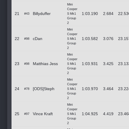
Mini
Cooper
21
Billyduffer
1:03.190
2.684
22.53
#43
S Mk1
Group
2
Mini
Cooper
22
cDan
1:03.582
3.076
23.15
#98
S Mk1
Group
2
Mini
Cooper
23
Matthias Jess
1:03.931
3.425
23.13
#98
S Mk1
Group
2
Mini
Cooper
24
[ODS]Steph
1:03.970
3.464
23.22
#78
S Mk1
Group
2
Mini
Cooper
25
Vince Kraft
1:04.925
4.419
23.46
#97
S Mk1
Group
2