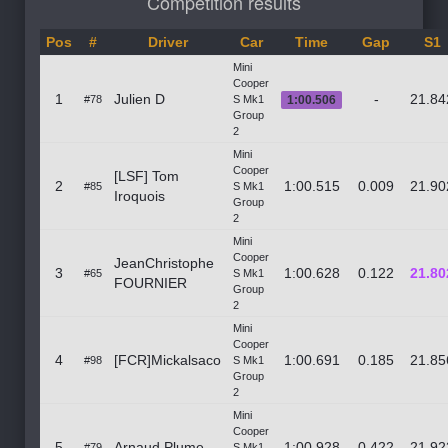
Competition results
Pos
#
Driver
Car
Time
Gap
S1
Mini
Cooper
1
Julien D
-
21.84
#78
S Mk1
1:00.506
Group
2
Mini
Cooper
[LSF] Tom
2
1:00.515
0.009
21.90
#85
S Mk1
Iroquois
Group
2
Mini
Cooper
JeanChristophe
3
1:00.628
0.122
21.80
#65
S Mk1
FOURNIER
Group
2
Mini
Cooper
4
[FCR]Mickalsaco
1:00.691
0.185
21.85
#98
S Mk1
Group
2
Mini
Cooper
5
Arnaud Plume
1:00.928
0.422
21.92
#79
S Mk1